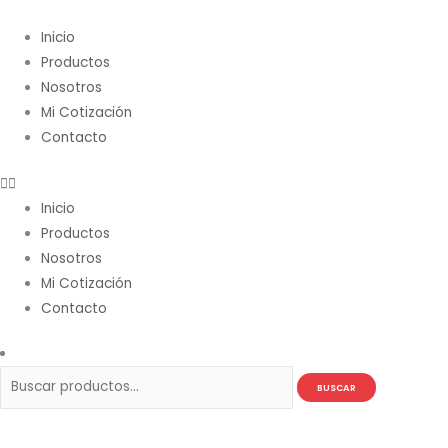
Ir
Buscar
al
por:
Inicio
contenido
Productos
Nosotros
Mi Cotización
Contacto
Inicio
Productos
Nosotros
Mi Cotización
Contacto
BUSCAR