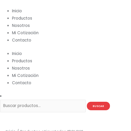
Ir
Buscar
al
por:
Inicio
contenido
Productos
Nosotros
Mi Cotización
Contacto
Inicio
Productos
Nosotros
Mi Cotización
Contacto
BUSCAR