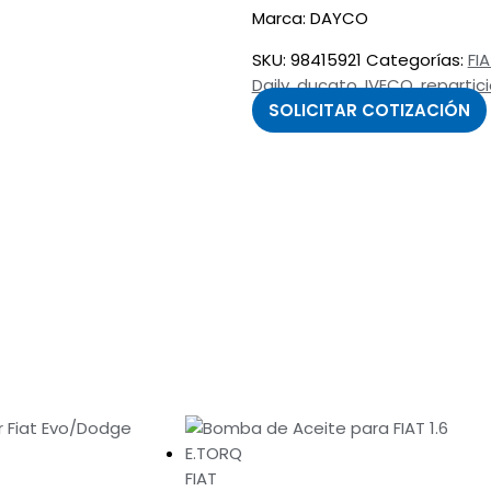
Marca: DAYCO
SKU:
98415921
Categorías:
FI
Daily
,
ducato
,
IVECO
,
repartic
SOLICITAR COTIZACIÓN
FIAT