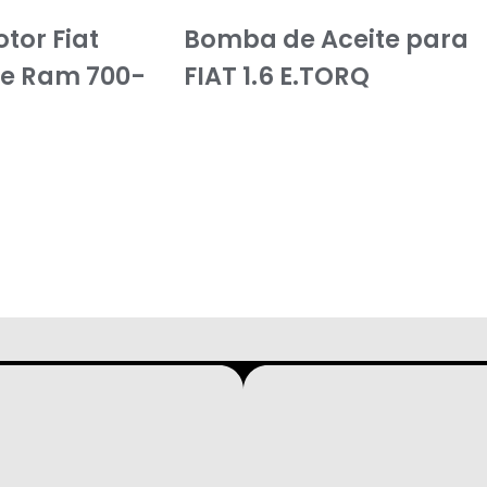
tor Fiat
Bomba de Aceite para
e Ram 700-
FIAT 1.6 E.TORQ