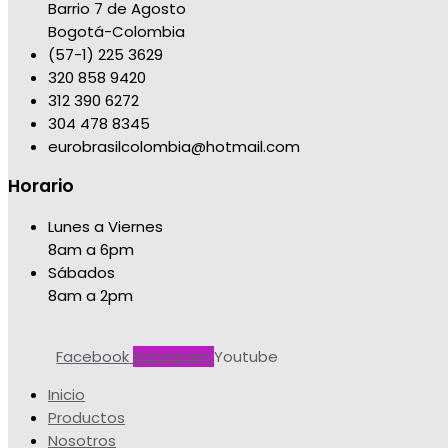
Barrio 7 de Agosto
Bogotá-Colombia
(57-1) 225 3629
320 858 9420
312 390 6272
304 478 8345
eurobrasilcolombia@hotmail.com
Horario
Lunes a Viernes
8am a 6pm
Sábados
8am a 2pm
Facebook
Instagram
Youtube
Inicio
Productos
Nosotros