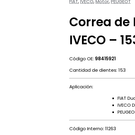
FIAT
,
IVECO
,
Motor
,
PEUGEOT
Correa de 
IVECO – 15
Código OE:
98415921
Cantidad de dientes: 153
Aplicación:
FIAT Du
IVECO D
PEUGEOT
Código Interno: 11263