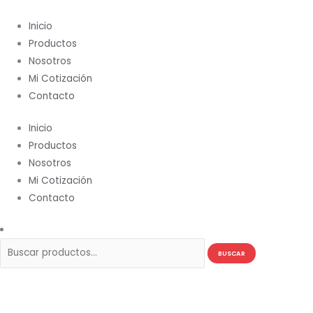
Ir
Buscar
al
por:
Inicio
contenido
Productos
Nosotros
Mi Cotización
Contacto
Inicio
Productos
Nosotros
Mi Cotización
Contacto
BUSCAR