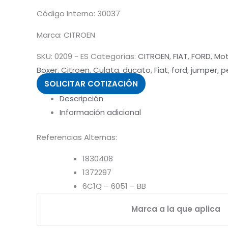
Código Interno:
30037
Marca: CITROEN
SKU:
0209 - ES
Categorías:
CITROEN
,
FIAT
,
FORD
,
Mot
Boxer
,
Citroen
,
Culata
,
ducato
,
Fiat
,
ford
,
jumper
,
p
SOLICITAR COTIZACIÓN
Descripción
Información adicional
Referencias Alternas:
1830408
1372297
6C1Q – 6051 – BB
Marca a la que aplica