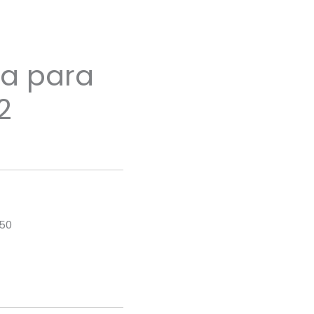
a para
2
150