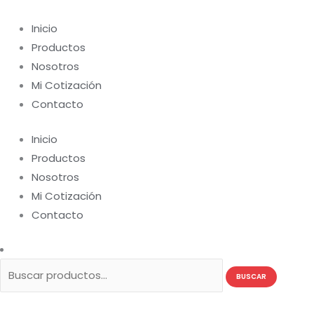
Ir
Buscar
al
por:
Inicio
contenido
Productos
Nosotros
Mi Cotización
Contacto
Inicio
Productos
Nosotros
Mi Cotización
Contacto
BUSCAR