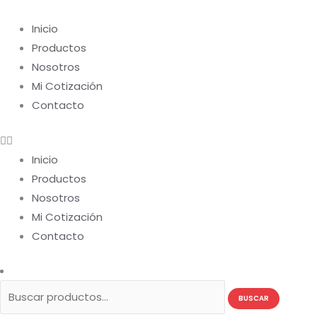
Ir
Buscar
al
por:
Inicio
contenido
Productos
Nosotros
Mi Cotización
Contacto
Inicio
Productos
Nosotros
Mi Cotización
Contacto
BUSCAR