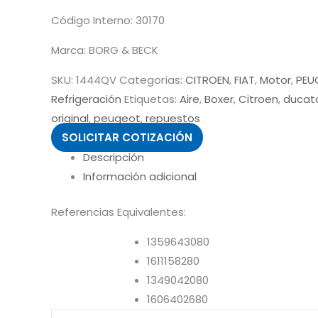
Código Interno: 30170
Marca: BORG & BECK
SKU:
1444QV
Categorías:
CITROEN
,
FIAT
,
Motor
,
PEU
Refrigeración
Etiquetas:
Aire
,
Boxer
,
Citroen
,
ducat
original
,
peugeot
,
repuestos
SOLICITAR COTIZACIÓN
Descripción
Información adicional
Referencias Equivalentes:
1359643080
1611158280
1349042080
1606402680