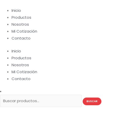
Ir
Buscar
al
por:
Inicio
contenido
Productos
Nosotros
Mi Cotización
Contacto
Inicio
Productos
Nosotros
Mi Cotización
Contacto
BUSCAR