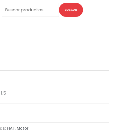
Buscar
BUSCAR
por:
1.5
as:
FIAT
,
Motor