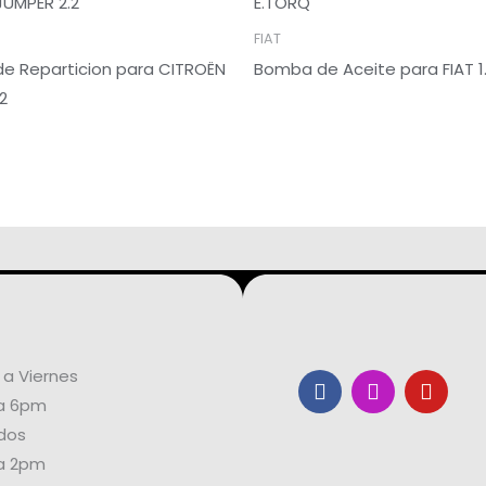
FIAT
e Reparticion para CITROËN
Bomba de Aceite para FIAT 1
2
 a Viernes
F
I
Y
a
n
o
a 6pm
c
s
u
dos
e
t
t
b
a
u
a 2pm