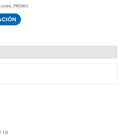
stones
,
PREMIO
ACIÓN