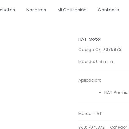
oductos
Nosotros
Mi Cotización
Contacto
FIAT
,
Motor
Código OE:
7075872
Medida: 0.6 m.m.
Aplicación:
FIAT Premio 
Marca: FIAT
SKU:
7075872
Categorí