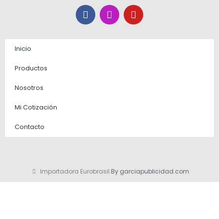
F
I
Y
a
n
o
c
s
u
e
t
t
b
a
u
Inicio
o
g
b
o
r
e
Productos
k
a
m
Nosotros
Mi Cotización
Contacto
Importadora Eurobrasil.
By garciapublicidad.com