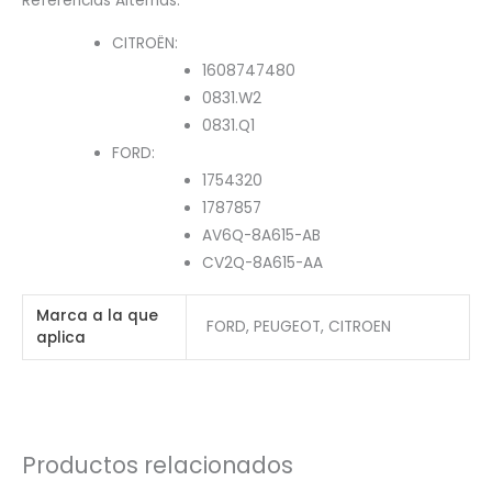
Referencias Alternas:
CITROËN:
1608747480
0831.W2
0831.Q1
FORD:
1754320
1787857
AV6Q-8A615-AB
CV2Q-8A615-AA
Marca a la que
FORD, PEUGEOT, CITROEN
aplica
Productos relacionados