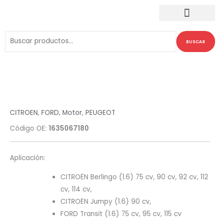
Ir
al
contenido
Mi Cotización
Buscar
BUSCAR
por:
CITROEN
,
FORD
,
Motor
,
PEUGEOT
Código OE:
1635067180
Aplicación:
CITROËN Berlingo (1.6) 75 cv, 90 cv, 92 cv, 112
cv, 114 cv,
CITROËN Jumpy (1.6) 90 cv,
FORD Transit (1.6) 75 cv, 95 cv, 115 cv