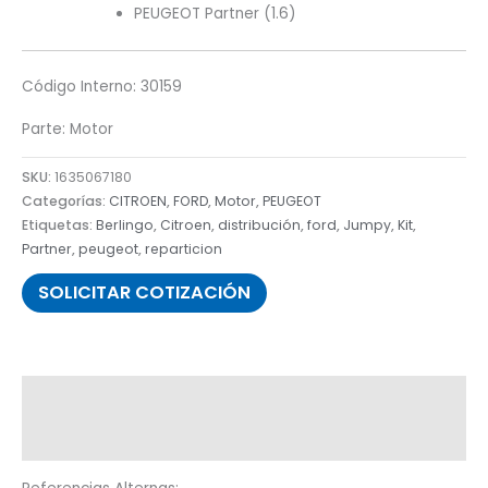
PEUGEOT Partner (1.6)
Código Interno: 30159
Parte: Motor
SKU:
1635067180
Categorías:
CITROEN
,
FORD
,
Motor
,
PEUGEOT
Etiquetas:
Berlingo
,
Citroen
,
distribución
,
ford
,
Jumpy
,
Kit
,
Partner
,
peugeot
,
reparticion
SOLICITAR COTIZACIÓN
Descripción
Información adicional