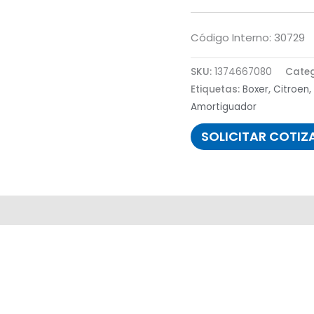
Código Interno: 30729
SKU:
1374667080
Categ
Etiquetas:
Boxer
,
Citroen
,
Amortiguador
SOLICITAR COTIZ