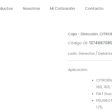
oductos
Nosotros
Mi Cotización
Contacto
Caja - Dirección
,
CITRO
Código OE:
137466708
Lado: Derecha / Delant
Aplicación:
CITROËN J
160, 165,
FIAT Duca
PEUGEOT B
175,