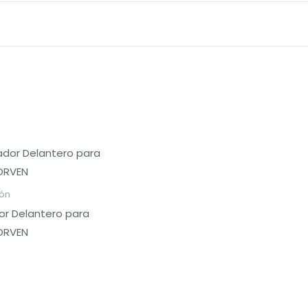
ión
r Delantero para
CORVEN