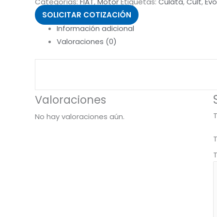
Categorías:
FIAT
,
Motor
Etiquetas:
Culata
,
Cult
,
Evo
SOLICITAR COTIZACIÓN
Información adicional
Valoraciones (0)
Valoraciones
T
No hay valoraciones aún.
T