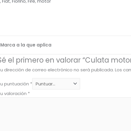
,
Fiat
,
Fiorino
,
Fire
,
motor
Marca a la que aplica
Sé el primero en valorar “Culata mot
u dirección de correo electrónico no será publicada.
Los ca
Tu puntuación
*
u valoración
*