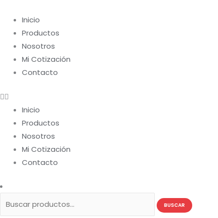
Ir
Buscar
al
por:
Inicio
contenido
Productos
Nosotros
Mi Cotización
Contacto
Inicio
Productos
Nosotros
Mi Cotización
Contacto
BUSCAR