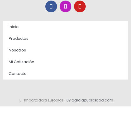
F
I
Y
a
n
o
c
s
u
e
t
t
b
a
u
Inicio
o
g
b
o
r
e
Productos
k
a
m
Nosotros
Mi Cotización
Contacto
Importadora Eurobrasil.
By garciapublicidad.com