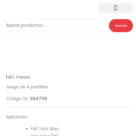
Ir
al
contenido
Buscar
BUSCAR
por:
FIAT
,
Frenos
Juego de 4 pastillas
Código OE:
9947118
Aplicación:
FIAT Uno Way