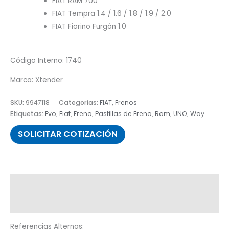
FIAT RAM 700
FIAT Tempra 1.4 / 1.6 / 1.8 / 1.9 / 2.0
FIAT Fiorino Furgón 1.0
Código Interno: 1740
Marca: Xtender
SKU:
9947118
Categorías:
FIAT
,
Frenos
Etiquetas:
Evo
,
Fiat
,
Freno
,
Pastillas de Freno
,
Ram
,
UNO
,
Way
SOLICITAR COTIZACIÓN
Descripción
Información adicional
Referencias Alternas: